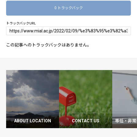
0 トラックバック
トラックバックURL
この記事へのトラックバックはありません。
ABOUT LOCATION
CONTACT US
専任・非常